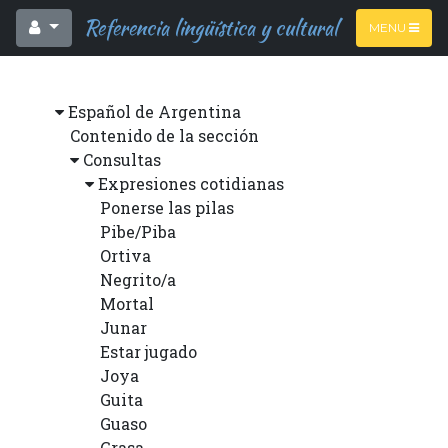
Referencia lingüística y cultural
MENU
Español de Argentina
Contenido de la sección
Consultas
Expresiones cotidianas
Ponerse las pilas
Pibe/Piba
Ortiva
Negrito/a
Mortal
Junar
Estar jugado
Joya
Guita
Guaso
Grasa