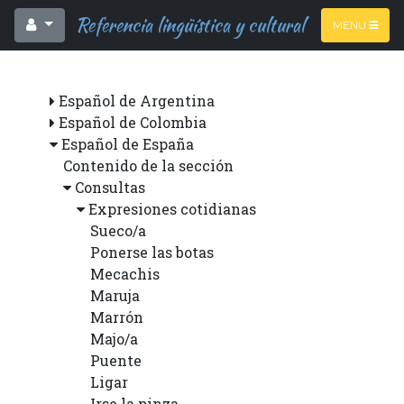
Referencia lingüística y cultural
MENU
Español de Argentina
Español de Colombia
Español de España
Contenido de la sección
Consultas
Expresiones cotidianas
Sueco/a
Ponerse las botas
Mecachis
Maruja
Marrón
Majo/a
Puente
Ligar
Irse la pinza