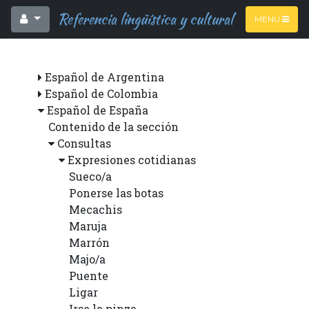
Referencia lingüística y cultural
MENU
Español de Argentina
Español de Colombia
Español de España
Contenido de la sección
Consultas
Expresiones cotidianas
Sueco/a
Ponerse las botas
Mecachis
Maruja
Marrón
Majo/a
Puente
Ligar
Irse la pinza